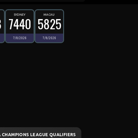
SYDNEY
MACAU
8
7440
5825
7/8/2026
7/8/2026
ATIONAL
E-FOOTBALL F24 INTERNATIONAL