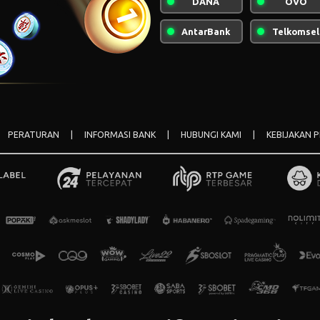
DANA
OVO
AntarBank
Telkomsel
PERATURAN
|
INFORMASI BANK
|
HUBUNGI KAMI
|
KEBIJAKAN P