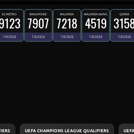
SG METRO
SINGAPORE
MALAYSIA
MALAYSIA SIANG
QATAR
9123
7907
7218
4519
315
7/8/2026
7/8/2026
7/8/2026
7/8/2026
7/8/2026
IONS LEAGUE QUALIFIERS
E-FOOTBALL F24 INTERN