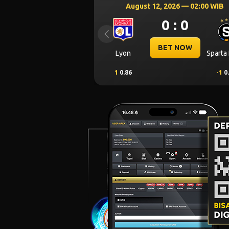
August 12, 2026 — 01:15 WIB
August
0 : 0
Previous
BET NOW
Slovan
Mjallby
Bodo Glimt
Bratislava
0.5
0.83
-0.5
0.99
0.75
0.82