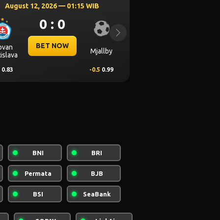
FRIENDLY
 WIB
August 8, 2026 — 08:45 WIB
0 : 0
Next
BET NOW
e-England
e-Italy
e-Belgium
0.00
0.78
0.00
-0.69
0.00
0.45
BNI
BRI
Permata
BJB
BSI
SeaBank