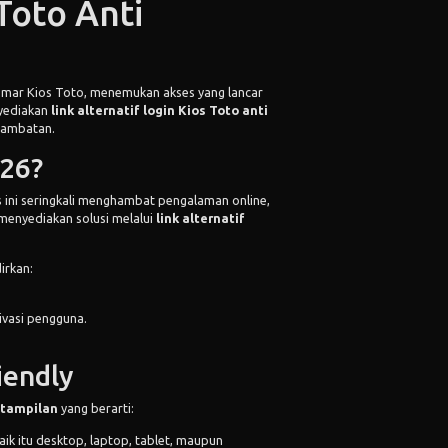
Toto Anti
ggemar Kios Toto, menemukan akses yang lancar
nyediakan
link alternatif login Kios Toto anti
hambatan.
026?
 ini seringkali menghambat pengalaman online,
menyediakan solusi melalui
link alternatif
irkan:
rivasi pengguna.
iendly
tampilan
yang berarti: