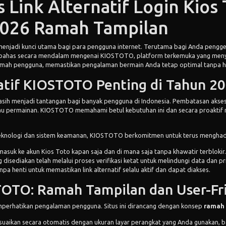
Link Alternatif Login Kios 
 2026 Ramah Tampilan
itas menjadi kunci utama bagi para pengguna internet. Terutama bagi Anda pen
membahas secara mendalam mengenai
KIOSTOTO
, platform terkemuka yang me
amah pengguna, memastikan pengalaman bermain Anda tetap optimal tanpa 
atif KIOSTOTO Penting di Tahun 2
masih menjadi tantangan bagi banyak pengguna di Indonesia. Pembatasan akses
tau permainan.
KIOSTOTO
memahami betul kebutuhan ini dan secara proaktif 
teknologi dan sistem keamanan, KIOSTOTO berkomitmen untuk terus menghad
suk ke akun Kios Toto kapan saja dan di mana saja tanpa khawatir terblokir.
ng disediakan telah melalui proses verifikasi ketat untuk melindungi data dan p
 henti untuk memastikan link alternatif selalu aktif dan dapat diakses.
TOTO: Ramah Tampilan dan User-Fr
mperhatikan pengalaman pengguna. Situs ini dirancang dengan konsep
ramah 