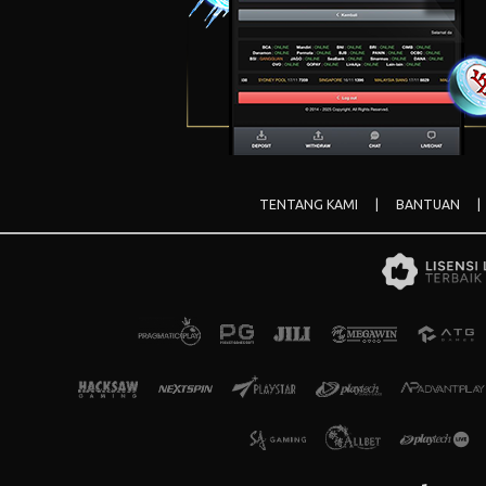
TENTANG KAMI
|
BANTUAN
|