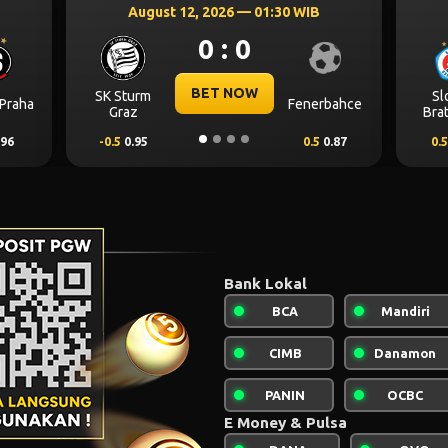
FRIENDLY
 11, 2026 — 22:59 WIB
August 8, 2026 — 08:45
0 : 0
1 : 1
BET NOW
Union Saint-
Gilloise
BET NOW
e-Portugal
-0.75
1.00
0.00
0.90
Bank Lokal
BCA
Mandiri
CIMB
Danamon
PANIN
OCBC
E Money & Pulsa