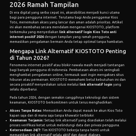
2026 Ramah Tampilan
Di era digital yang serba cepat ini, aksesibilitas menjadi kunci utama
bagi para pengguna internet. Terutama bagi Anda penggemar Kios
Toto, menemukan akses yang lancar dan aman adalah prioritas. Artikel
ini akan membahas secara mendalam mengenai
KIOSTOTO
, platform
terkemuka yang menyediakan
link alternatif login Kios Toto anti
internet positif 2026
dengan tampilan yang ramah pengguna,
memastikan pengalaman bermain Anda tetap optimal tanpa hambatan.
Mengapa Link Alternatif KIOSTOTO Penting
di Tahun 2026?
Fenomena internet positif atau blokir nawala masih menjadi tantangan
bagi banyak pengguna di Indonesia. Pembatasan akses ini seringkali
menghambat pengalaman online, termasuk saat ingin mengakses situs
hiburan atau permainan.
KIOSTOTO
memahami betul kebutuhan ini dan
secara proaktif menyediakan solusi melalui
link alternatif login
yang
selalu diperbarui.
Pada tahun 2026, dengan semakin canggihnya teknologi dan sistem
keamanan, KIOSTOTO berkomitmen untuk terus menghadirkan:
Akses Tanpa Batas:
Memastikan Anda dapat masuk ke akun Kios Toto
kapan saja dan di mana saja tanpa khawatir terblokir.
Keamanan Terjamin:
Setiap link alternatif yang disediakan telah melalui
proses verifikasi ketat untuk melindungi data dan privasi pengguna.
Ketersediaan 24/7:
Tim KIOSTOTO bekerja tanpa henti untuk
memastikan link alternatif selalu aktif dan dapat diakses.