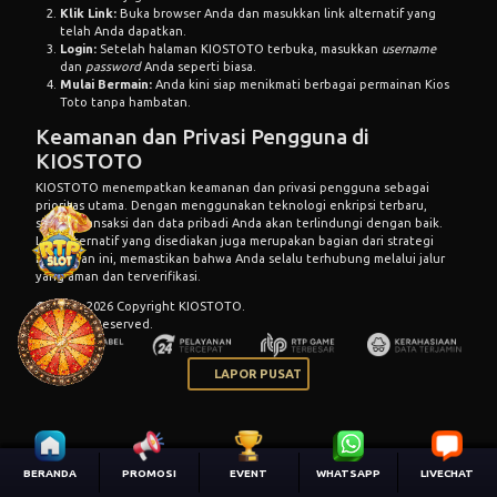
Klik Link:
Buka browser Anda dan masukkan link alternatif yang
telah Anda dapatkan.
Login:
Setelah halaman KIOSTOTO terbuka, masukkan
username
dan
password
Anda seperti biasa.
Mulai Bermain:
Anda kini siap menikmati berbagai permainan Kios
Toto tanpa hambatan.
Keamanan dan Privasi Pengguna di
KIOSTOTO
KIOSTOTO menempatkan keamanan dan privasi pengguna sebagai
prioritas utama. Dengan menggunakan teknologi enkripsi terbaru,
semua transaksi dan data pribadi Anda akan terlindungi dengan baik.
Link alternatif yang disediakan juga merupakan bagian dari strategi
keamanan ini, memastikan bahwa Anda selalu terhubung melalui jalur
yang aman dan terverifikasi.
© 2015 - 2026 Copyright KIOSTOTO.
All Rights Reserved.
LAPOR PUSAT
BERANDA
PROMOSI
EVENT
WHATSAPP
LIVECHAT