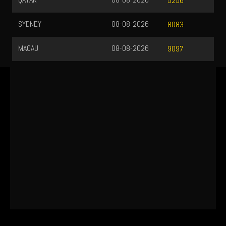
QATAR
08-08-2026
5256
SYDNEY
08-08-2026
8083
MACAU
08-08-2026
9097