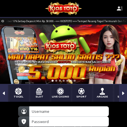
r 10% Setiap Deposit Min Rp. 50.000.- <<< KIOSTOTO >>> Tempat Pasang Togel Termurah Dan Terperc
TOGEL
SLOT
LIVE CASINO
SPORT
ARCADE
SABU