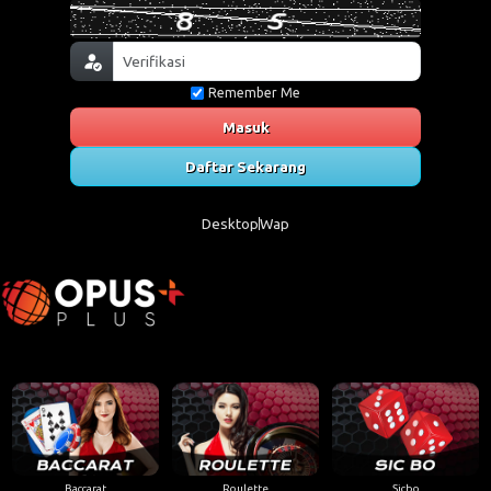
Remember Me
Masuk
Daftar Sekarang
Desktop
Wap
Baccarat
Roulette
Sicbo