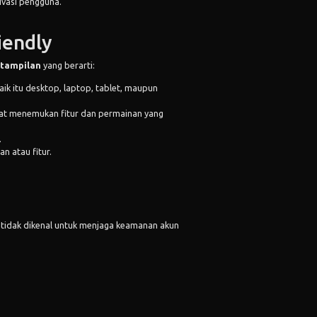
rivasi pengguna.
iendly
tampilan
yang berarti:
ik itu desktop, laptop, tablet, maupun
at menemukan fitur dan permainan yang
.
 atau fitur.
 tidak dikenal untuk menjaga keamanan akun