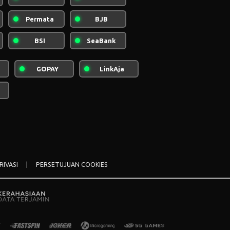
Permata
BJB
BSI
SeaBank
GOPAY
LinkAja
RIVASI
|
PERSETUJUAN COOKIES