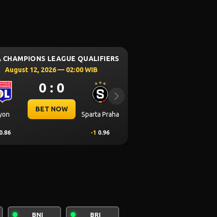
UEFA CHAMPIONS LEAGUE QUALIFIERS
August 11, 2026 — 22:59 WIB
0 : 0
Next
BET NOW
Union Saint-
Bodo Glimt
Gilloise
0.75
0.82
-0.75
1.00
BNI
BRI