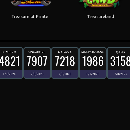
Treasure of Pirate
Treasureland
SG METRO
SINGAPORE
MALAYSIA
MALAYSIA SIANG
QATAR
4821
7907
7218
1986
315
8/8/2026
7/8/2026
7/8/2026
8/8/2026
7/8/2026