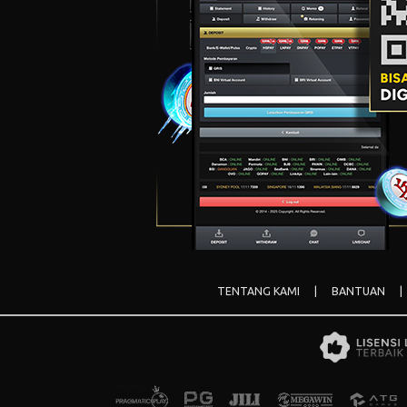
TENTANG KAMI
|
BANTUAN
|