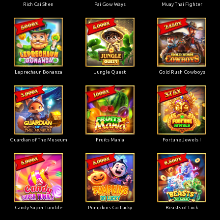
Rich Cai Shen
Pai Gow Ways
Muay Thai Fighter
Leprechaun Bonanza
Jungle Quest
Gold Rush Cowboys
Guardian of The Museum
Fruits Mania
Fortune Jewels I
Candy Super Tumble
Pumpkins Go Lucky
Beasts of Luck