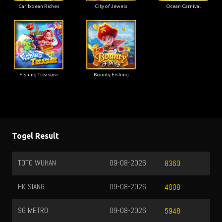
Caribbean Riches
City of Jewels
Ocean Carnival
Fishing Treasure
Bounty Fishing
Togel Result
TOTO WUHAN
09-08-2026
8360
HK SIANG
09-08-2026
4008
SG METRO
09-08-2026
5948