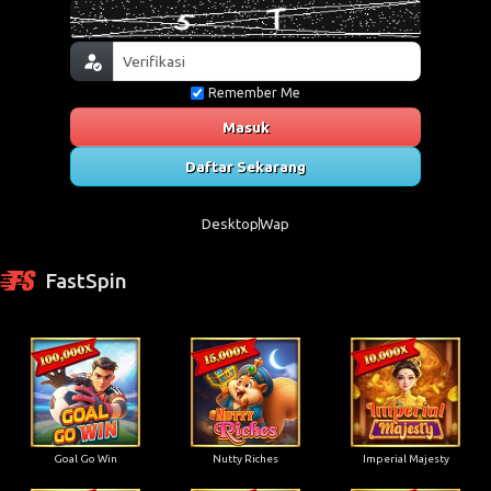
Remember Me
Masuk
Daftar Sekarang
Desktop
Wap
FastSpin
Goal Go Win
Nutty Riches
Imperial Majesty