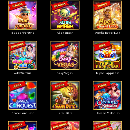
Blade of Fortune
Alien Smash
Apollo Ray of Luck
Wild Wet Win
Sexy Vegas
Triple Happiness
Space Conquest
Safari Blitz
Oceanic Melodies