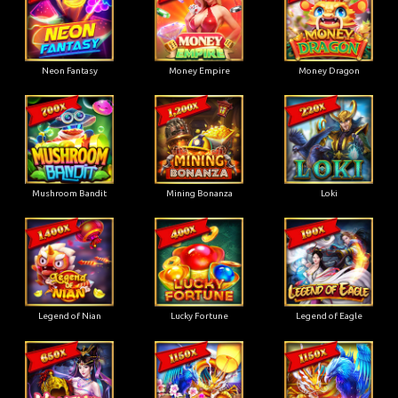
Neon Fantasy
Money Empire
Money Dragon
Mushroom Bandit
Mining Bonanza
Loki
Legend of Nian
Lucky Fortune
Legend of Eagle