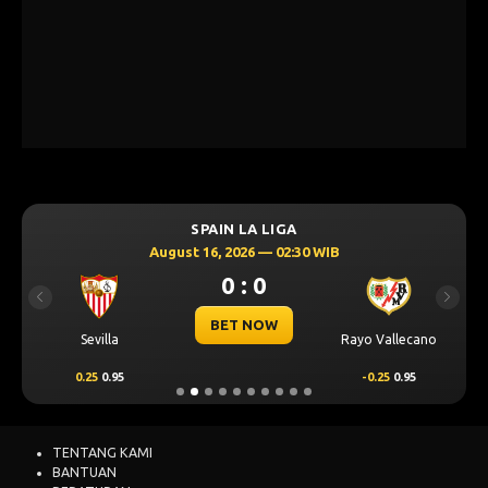
SPAIN LA LIGA
August 16, 2026 — 02:30 WIB
0 : 0
Previous
Next
BET NOW
Sevilla
Rayo Vallecano
0.25
0.95
-0.25
0.95
TENTANG KAMI
BANTUAN