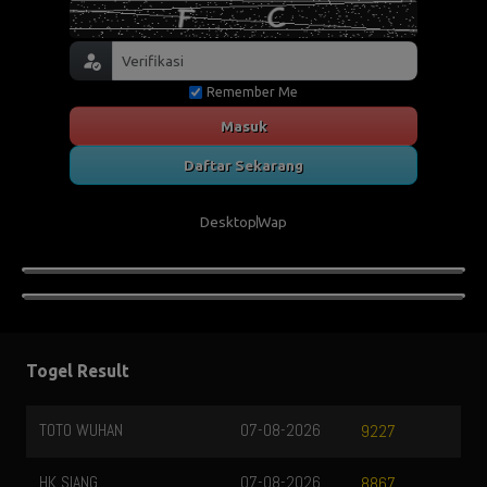
Remember Me
Masuk
Daftar Sekarang
Desktop
Wap
Togel Result
TOTO WUHAN
07-08-2026
9227
HK SIANG
07-08-2026
8867