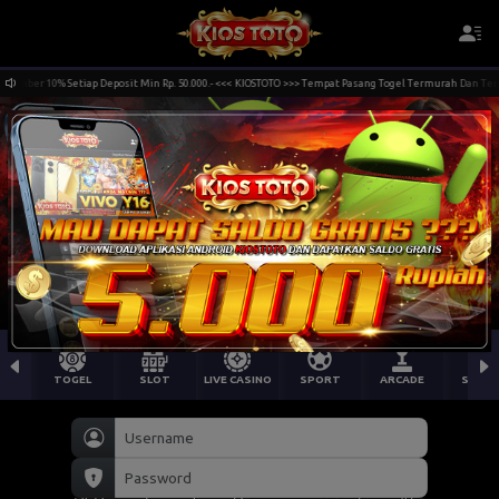
r 10% Setiap Deposit Min Rp. 50.000.- <<< KIOSTOTO >>> Tempat Pasang Togel Termurah Dan Terperc
TOGEL
SLOT
LIVE CASINO
SPORT
ARCADE
SABU