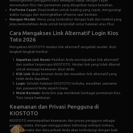
memungkinkan pengguna baru sekalipun dapat dengan cepat
menemukan fitur dan permainan yang diinginkan tanpa kesulitan.
Performa Cepat:
Dioptimalkan untuk loading yang cepat, mengurangi
waktu tunggu dan meningkatkan efisiensi saat bermain.
Navigasi Mudah:
Menu yang terstruktur dengan baik dan tombol yang
jelas memudahkan Anda untuk berpindah antar halaman atau fitur.
Cara Mengakses Link Alternatif Login Kios
Toto 2026
Mengakses KIOSTOTO melalui link alternatif sangatlah mudah. Ikuti
langkah-langkah berikut:
Dapatkan Link Resmi:
Pastikan Anda mendapatkan link alternatif
dari sumber terpercaya KIOSTOTO. Hindari link yang tidak dikenal
untuk menjaga keamanan akun Anda.
Klik Link:
Buka browser Anda dan masukkan link alternatif yang
telah Anda dapatkan.
Login:
Setelah halaman KIOSTOTO terbuka, masukkan
username
dan
password
Anda seperti biasa.
Mulai Bermain:
Anda kini siap menikmati berbagai permainan Kios
Toto tanpa hambatan.
Keamanan dan Privasi Pengguna di
KIOSTOTO
KIOSTOTO menempatkan keamanan dan privasi pengguna sebagai
prioritas utama. Dengan menggunakan teknologi enkripsi terbaru,
semua transaksi dan data pribadi Anda akan terlindungi dengan baik.