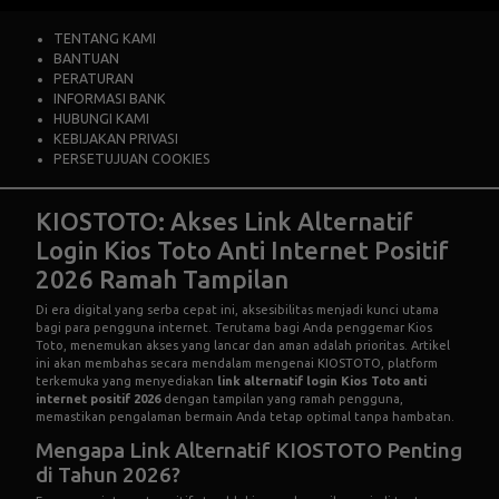
TENTANG KAMI
BANTUAN
PERATURAN
INFORMASI BANK
HUBUNGI KAMI
KEBIJAKAN PRIVASI
PERSETUJUAN COOKIES
KIOSTOTO: Akses Link Alternatif
Login Kios Toto Anti Internet Positif
2026 Ramah Tampilan
Di era digital yang serba cepat ini, aksesibilitas menjadi kunci utama
bagi para pengguna internet. Terutama bagi Anda penggemar Kios
Toto, menemukan akses yang lancar dan aman adalah prioritas. Artikel
ini akan membahas secara mendalam mengenai
KIOSTOTO
, platform
terkemuka yang menyediakan
link alternatif login Kios Toto anti
internet positif 2026
dengan tampilan yang ramah pengguna,
memastikan pengalaman bermain Anda tetap optimal tanpa hambatan.
Mengapa Link Alternatif KIOSTOTO Penting
di Tahun 2026?