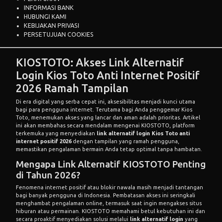
INFORMASI BANK
HUBUNGI KAMI
KEBIJAKAN PRIVASI
PERSETUJUAN COOKIES
KIOSTOTO: Akses Link Alternatif
Login Kios Toto Anti Internet Positif
2026 Ramah Tampilan
Di era digital yang serba cepat ini, aksesibilitas menjadi kunci utama
bagi para pengguna internet. Terutama bagi Anda penggemar Kios
Toto, menemukan akses yang lancar dan aman adalah prioritas. Artikel
ini akan membahas secara mendalam mengenai
KIOSTOTO
, platform
terkemuka yang menyediakan
link alternatif login Kios Toto anti
internet positif 2026
dengan tampilan yang ramah pengguna,
memastikan pengalaman bermain Anda tetap optimal tanpa hambatan.
Mengapa Link Alternatif KIOSTOTO Penting
di Tahun 2026?
Fenomena internet positif atau blokir nawala masih menjadi tantangan
bagi banyak pengguna di Indonesia. Pembatasan akses ini seringkali
menghambat pengalaman online, termasuk saat ingin mengakses situs
hiburan atau permainan.
KIOSTOTO
memahami betul kebutuhan ini dan
secara proaktif menyediakan solusi melalui
link alternatif login
yang