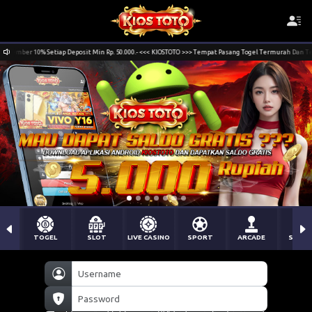
10% Setiap Deposit Min Rp. 50.000.- <<< KIOSTOTO >>> Tempat Pasang Togel Termurah Dan Terpercay
TOGEL
SLOT
LIVE CASINO
SPORT
ARCADE
SABU