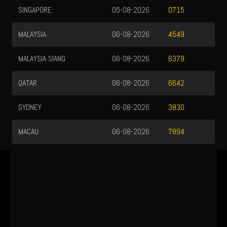
SINGAPORE
05-08-2026
0715
MALAYSIA
06-08-2026
4549
MALAYSIA SIANG
06-08-2026
6379
QATAR
06-08-2026
6642
SYDNEY
06-08-2026
3830
MACAU
06-08-2026
7894