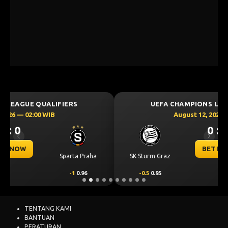
UEFA CHAMPIONS LEAGUE QUALIFIERS
August 12, 2026 — 01:30 WIB
0 : 0
Previous
Next
BET NOW
SK Sturm Graz
Fenerbahce
-0.5
0.95
0.5
0.87
TENTANG KAMI
BANTUAN
PERATURAN