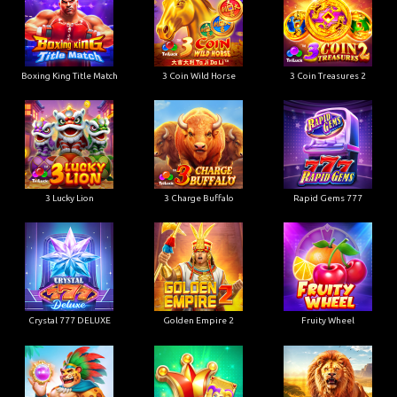
Boxing King Title Match
3 Coin Wild Horse
3 Coin Treasures 2
3 Lucky Lion
3 Charge Buffalo
Rapid Gems 777
Crystal 777 DELUXE
Golden Empire 2
Fruity Wheel