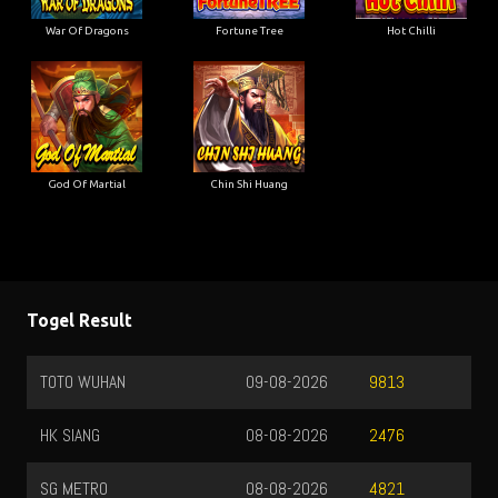
War Of Dragons
Fortune Tree
Hot Chilli
God Of Martial
Chin Shi Huang
Togel Result
TOTO WUHAN
09-08-2026
9813
HK SIANG
08-08-2026
2476
SG METRO
08-08-2026
4821