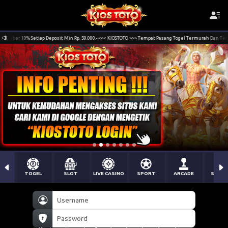
 Min Rp. 50.000.- <<< KIOSTOTO >>> Tempat Pasang Togel Termurah Dan Terpercaya
TOGEL
SLOT
LIVE CASINO
SPORT
ARCADE
SABU