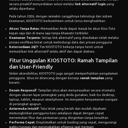
secara proaktif menyediakan solusi melalui
link alternatif login
yang
selalu diperbarui.
Pada tahun 2026, dengan semakin canggihnya teknologi dan sistem
keamanan, KIOSTOTO berkomitmen untuk terus menghadirkan:
Akses Tanpa Batas:
Memastikan Anda dapat masuk ke akun Kios Toto
kapan saja dan di mana saja tanpa khawatir terblokir.
Keamanan Terjamin:
Setiap link alternatif yang disediakan telah melalui
proses verifikasi ketat untuk melindungi data dan privasi pengguna.
Ketersediaan 24/7:
Tim KIOSTOTO bekerja tanpa henti untuk
memastikan link alternatif selalu aktif dan dapat diakses.
Fitur Unggulan KIOSTOTO: Ramah Tampilan
dan User-Friendly
Selain aksesibilitas, KIOSTOTO juga sangat memperhatikan pengalaman
pengguna. Situs ini dirancang dengan konsep
ramah tampilan
yang
berarti:
Desain Responsif:
Tampilan situs akan menyesuaikan secara otomatis
dengan ukuran layar perangkat yang Anda gunakan, baik itu desktop,
laptop, tablet, maupun smartphone. Ini menjamin kenyamanan navigasi
di perangkat apapun.
Antarmuka Intuitif:
Tata letak yang bersih dan mudah dipahami
memungkinkan pengguna baru sekalipun dapat dengan cepat
menemukan fitur dan permainan yang diinginkan tanpa kesulitan.
Performa Cepat:
Dioptimalkan untuk loading yang cepat, mengurangi
waktu tunggu dan meningkatkan efisiensi saat bermain.