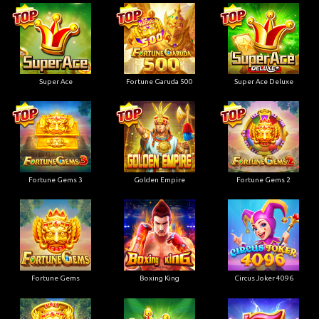
Super Ace
Fortune Garuda 500
Super Ace Deluxe
Fortune Gems 3
Golden Empire
Fortune Gems 2
Fortune Gems
Boxing King
Circus Joker 4096