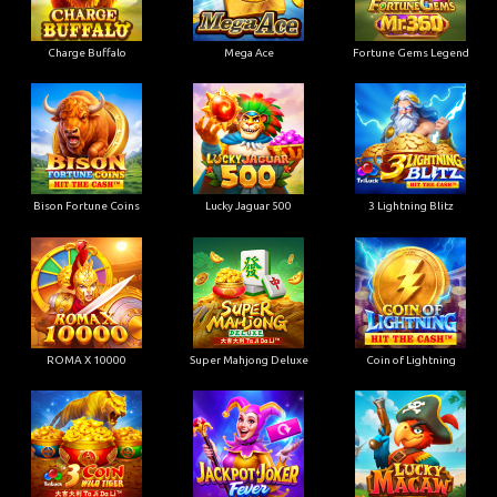
Charge Buffalo
Mega Ace
Fortune Gems Legend
Bison Fortune Coins
Lucky Jaguar 500
3 Lightning Blitz
ROMA X 10000
Super Mahjong Deluxe
Coin of Lightning