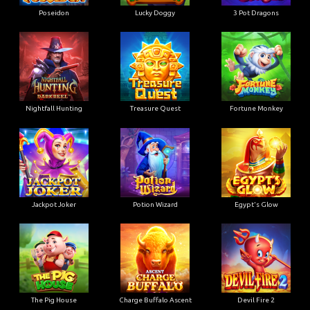
Poseidon
Lucky Doggy
3 Pot Dragons
Nightfall Hunting
Treasure Quest
Fortune Monkey
Jackpot Joker
Potion Wizard
Egypt's Glow
The Pig House
Charge Buffalo Ascent
Devil Fire 2